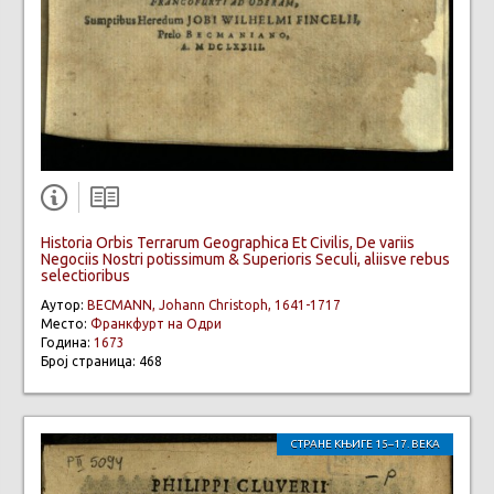
Historia Orbis Terrarum Geographica Et Civilis, De variis
Negociis Nostri potissimum & Superioris Seculi, aliisve rebus
selectioribus
Аутор:
BECMANN, Johann Christoph, 1641-1717
Место:
Франкфурт на Одри
Година:
1673
Број страница: 468
СТРАНЕ КЊИГЕ 15–17. ВЕКА