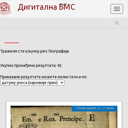
Дигитална БМС
ЋИР
Toggl
naviga
Тражили сте кључну реч: Географија
Укупно пронађено резултата: 42
Приказане резултате можете излистати и по:
СТРАНЕ КЊИГЕ 15–17. ВЕКА