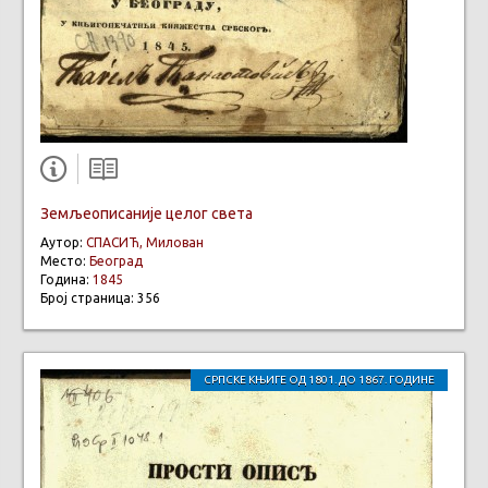
Земљеописаније целог света
Аутор:
СПАСИЋ, Милован
Место:
Београд
Година:
1845
Број страница: 356
СРПСКЕ КЊИГЕ ОД 1801. ДО 1867. ГОДИНЕ