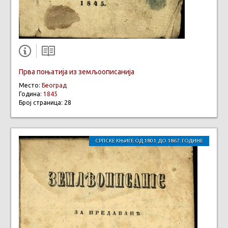
Прва поњатија из земљоописанија
Место:
Београд
Година:
1845
Број страница: 28
СРПСКЕ КЊИГЕ ОД 1801. ДО 1867. ГОДИНЕ