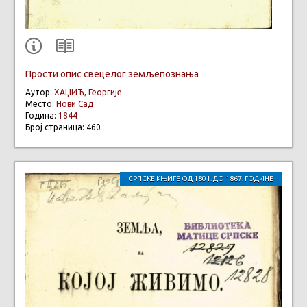
Прости опис свецелог земљепознања
Аутор:
ХАЏИЋ, Георгије
Место:
Нови Сад
Година:
1844
Број страница: 460
СРПСКЕ КЊИГЕ ОД 1801. ДО 1867. ГОДИНЕ