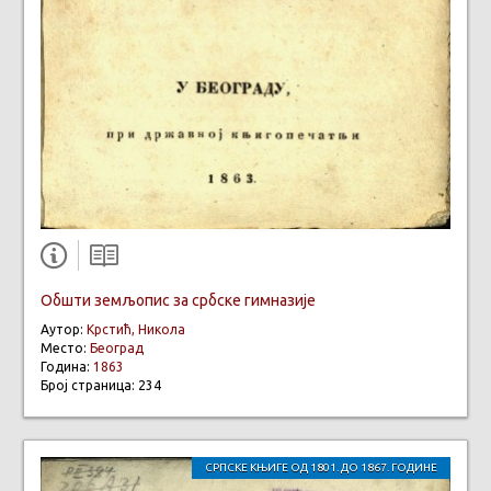
Обшти земљопис за србске гимназије
Аутор:
Крстић, Никола
Место:
Београд
Година:
1863
Број страница: 234
СРПСКЕ КЊИГЕ ОД 1801. ДО 1867. ГОДИНЕ