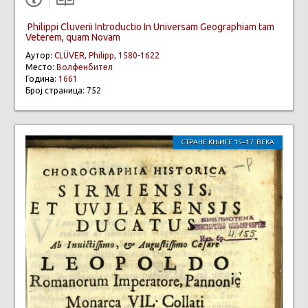
Philippi Cluverii Introductio In Universam Geographiam tam
Veterem, quam Novam
Аутор:
CLÜVER, Philipp, 1580-1622
Место:
Волфенбител
Година:
1661
Број страница: 752
СТРАНЕ КЊИГЕ 15–17. ВЕКА