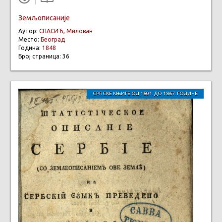
Земљописаније
Аутор:
СПАСИЋ, Милован
Место:
Београд
Година:
1848
Број страница: 36
СРПСКЕ КЊИГЕ ОД 1801. ДО 1867. ГОДИНЕ