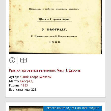
Кратки трговачки земљопис. Част 1, Европа
Аутор:
ХОПФ, Георг Вилхелм
Место:
Београд
Година:
1853
Број страница: 228
СРПСКЕ КЊИГЕ ОД 1801. ДО 1867. ГОДИНЕ