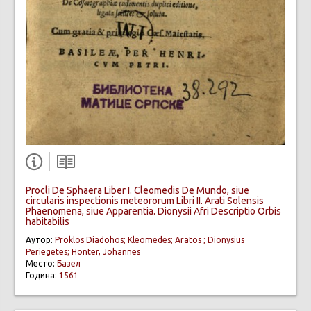
Procli De Sphaera Liber I. Cleomedis De Mundo, siue
circularis inspectionis meteororum Libri II. Arati Solensis
Phaenomena, siue Apparentia. Dionysii Afri Descriptio Orbis
habitabilis
Аутор:
Proklos Diadohos; Kleomedes; Aratos ; Dionysius
Periegetes; Honter, Johannes
Место:
Базел
Година:
1561