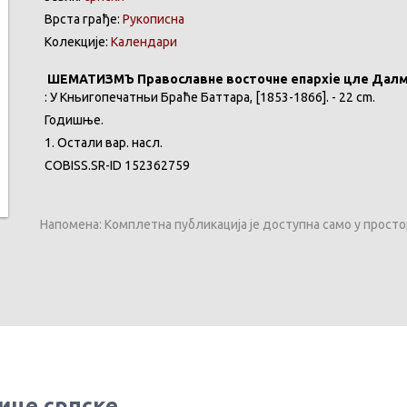
Врста грађе:
Рукописна
Колекције:
Календари
ШЕМАТИЗМЪ
Православне восточне епархіе цѣле Далм
: У Кньигопечатньи Браће Баттара, [1853-1866]. - 22 cm.
Годишње.
1. Остали вар. н
COBISS.SR-ID 152362759
Напомена: Комплетна публикација је доступна само у прост
ице српске