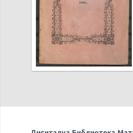
Дигитална Библиотека Мат