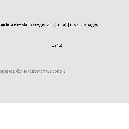
аціе и Истріе
: за годину... - [1854]-[1867]. - У Задру
асл. 271.2
оријама Библиотеке Матице српске