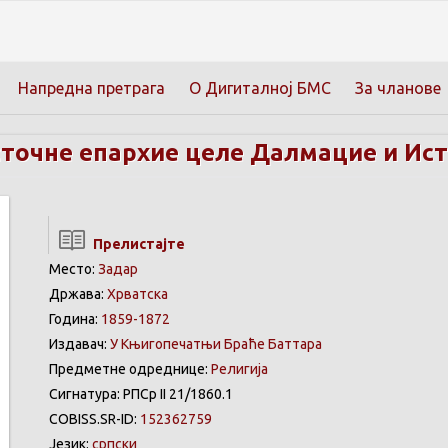
Напредна претрага
О Дигиталној БМС
За чланове
точне епархие целе Далмацие и Ис
Прелистајте
Место:
Задар
Држава:
Хрватска
Година:
1859-1872
Издавач:
У Књигопечатњи Браће Баттара
Предметне одреднице:
Религија
Сигнатура: РПСр II 21/1860.1
COBISS.SR-ID:
152362759
Језик:
српски