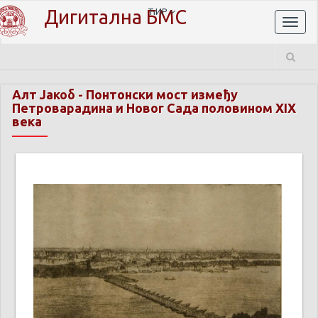
Дигитална БМС
ЋИР
Toggl
naviga
Алт Јакоб
-
Понтонски мост између
Петроварадина и Новог Сада половином XIX
века