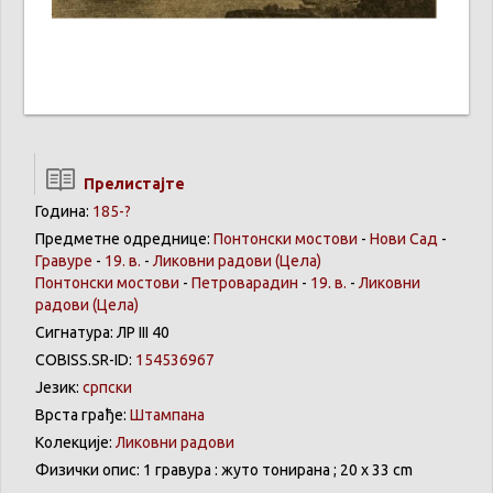
Прелистајте
Година:
185-?
Предметне одреднице:
Понтонски мостови
-
Нови Сад
-
Гравуре
-
19. в.
-
Ликовни радови
(Цела)
Понтонски мостови
-
Петроварадин
-
19. в.
-
Ликовни
радови
(Цела)
Сигнатура: ЛР III 40
COBISS.SR-ID:
154536967
Језик:
српски
Врста грађе:
Штампана
Колекције:
Ликовни радови
Физички опис: 1 гравура : жуто тонирана ; 20 x 33 cm