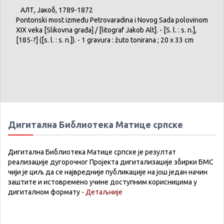
АЛТ,
Јакоб
, 1789-1872
Pontonski
most
između
Petrovaradina
i
Novog
Sada
polovinom
XIX
veka
[
Slikovna
građa
] / [
litograf
Jakob
Alt]. - [S. l. : s. n.],
[185-?] ([s. l. : s. n.]). - 1
gravura
:
žuto
tonirana
; 20 x 33 cm
Дигитална Библиотека Матице српске
Дигитална Библиотека Матице српске је резултат
реализације дугорочног Пројекта дигитализације збирки БМС
чији је циљ да се највредније публикације на још један начин
заштите и истовремено учине доступним корисницима у
дигиталном формату -
Детаљније