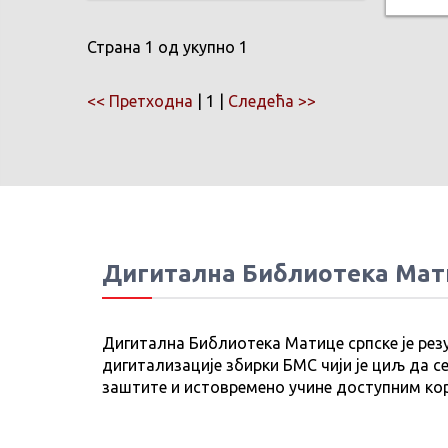
Страна 1 од укупно 1
<< Претходна
| 1 |
Следећа >>
Дигитална Библиотека Мат
Дигитална Библиотека Матице српске је рез
дигитализације збирки БМС чији је циљ да се
заштите и истовремено учине доступним ко