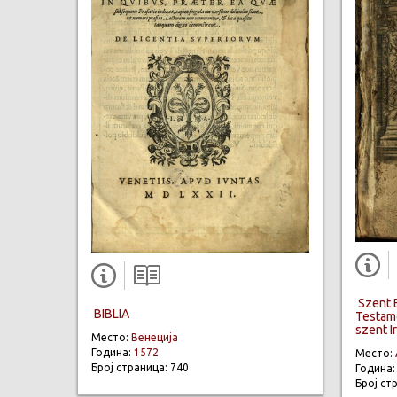
Szent B
BIBLIA
Testam
szent I
Место:
Венеција
Година:
1572
Место:
Број страница: 740
Година
Број ст