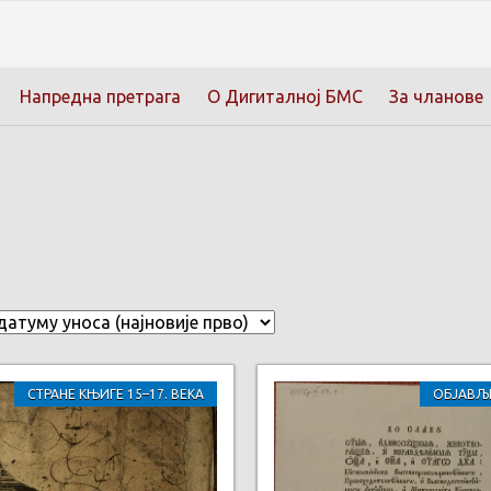
Напредна претрага
О Дигиталној БМС
За чланове
СТРАНЕ КЊИГЕ 15–17. ВЕКА
ОБЈАВЉ