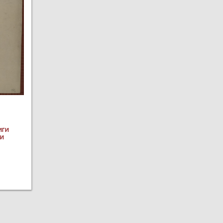
иги
 и