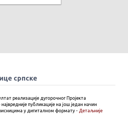
ице српске
ултат реализације дугорочног Пројекта
 највредније публикације на још један начин
рисницима у дигиталном формату -
Детаљније