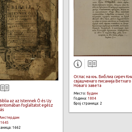
Оглас на књ. Библиа сиреч Кн
свјашченаго писанија Ветхаго
Новаго завета
Место:
Будим
Година:
1804
iblia az az Istennek Ô és Uy
Број страница: 2
entomában foglaltatot egész
rás
Амстердам
:
1645
раница: 1662