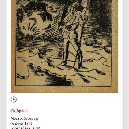
Одбрана
Место:
Београд
Година:
1945
Број страница: 20