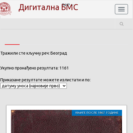
Дигитална БМС
ЋИР
Toggl
naviga
Тражили сте кључну реч: Београд
Укупно пронађено резултата: 1161
Приказане резултате можете излистати и по:
КЊИГЕ ПОСЛЕ 1867. ГОДИНЕ