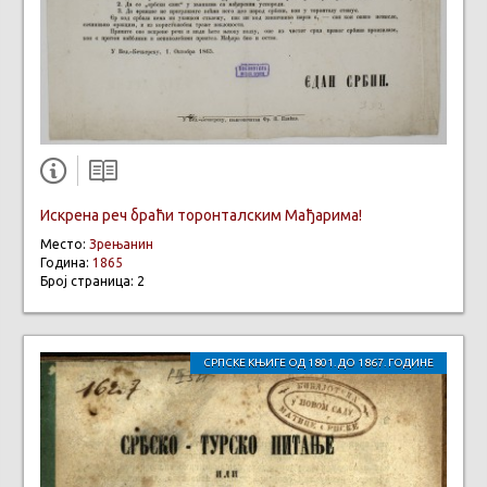
Искрена реч браћи торонталским Мађарима!
Место:
Зрењанин
Година:
1865
Број страница: 2
СРПСКЕ КЊИГЕ ОД 1801. ДО 1867. ГОДИНЕ