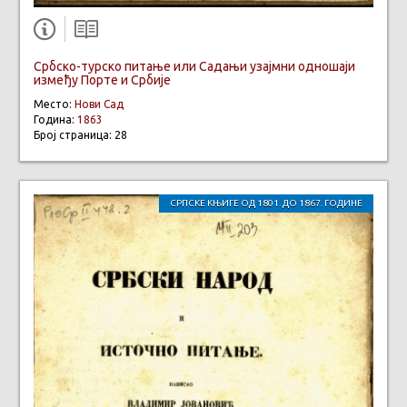
Србско-турско питање или Садањи узајмни одношаји
између Порте и Србије
Место:
Нови Сад
Година:
1863
Број страница: 28
СРПСКЕ КЊИГЕ ОД 1801. ДО 1867. ГОДИНЕ