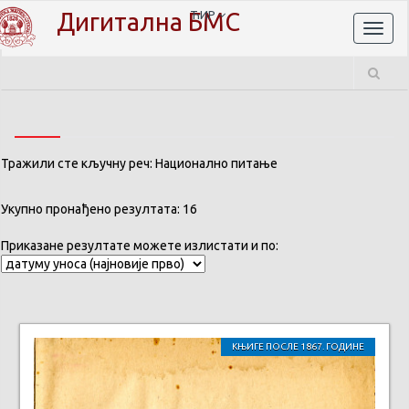
Дигитална БМС
ЋИР
Toggl
naviga
Тражили сте кључну реч: Национално питање
Укупно пронађено резултата: 16
Приказане резултате можете излистати и по:
КЊИГЕ ПОСЛЕ 1867. ГОДИНЕ