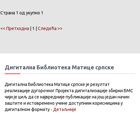
Страна 1 од укупно 1
<< Претходна
| 1 |
Следећа >>
Дигитална Библиотека Матице српске
Дигитална Библиотека Матице српске је резултат
реализације дугорочног Пројекта дигитализације збирки БМС
чији је циљ да се највредније публикације на још један начин
заштите и истовремено учине доступним корисницима у
дигиталном формату -
Детаљније