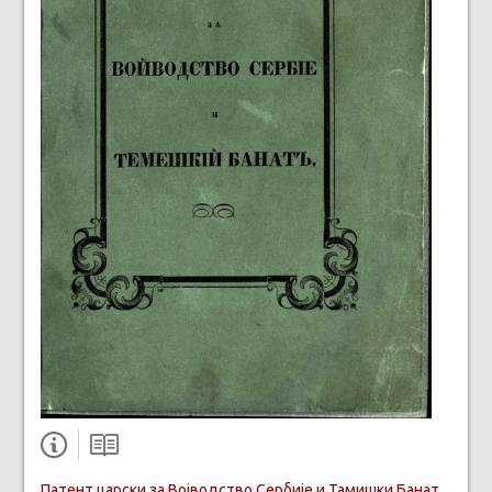
Патент царски за Војводство Сербије и Тамишки Банат