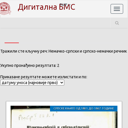
Дигитална БМС
ЋИР
Toggl
naviga
Тражили сте кључну реч: Немачко-српски и српско-немачки речник
Укупно пронађено резултата: 2
Приказане резултате можете излистати и по:
СРПСКЕ КЊИГЕ ОД 1801. ДО 1867. ГОДИНЕ