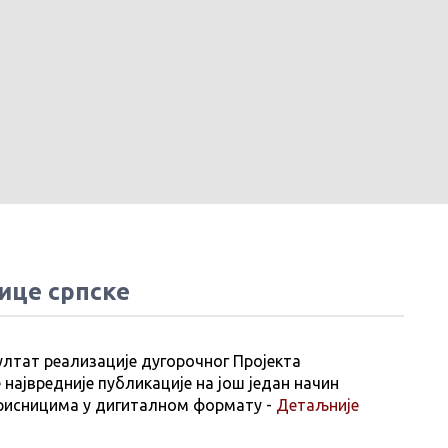
ице српске
ултат реализације дугорочног Пројекта
 највредније публикације на још један начин
рисницима у дигиталном формату -
Детаљније