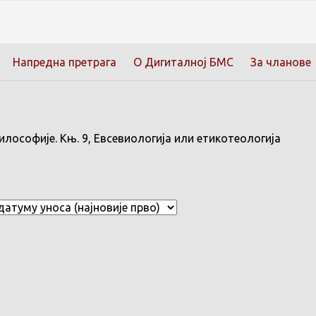
Напредна претрага
О Дигиталној БМС
За чланове
лософије. Књ. 9, Евсевиологија или етикотеологија