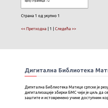
Број страница: 72
Страна 1 од укупно 1
<< Претходна
| 1 |
Следећа >>
Дигитална Библиотека Мат
Дигитална Библиотека Матице српске је рез
дигитализације збирки БМС чији је циљ да се
заштите и истовремено учине доступним ко