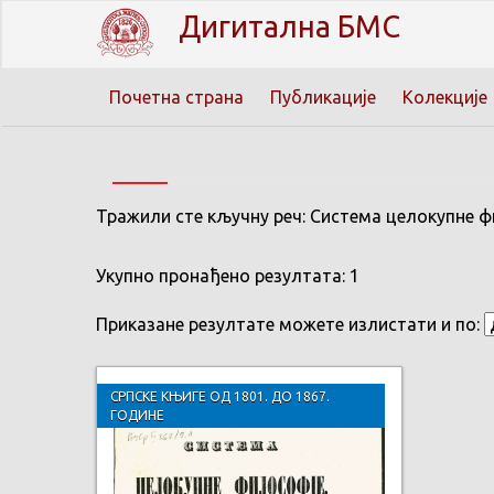
Дигитална БМС
Почетна страна
Публикације
Колекције
Тражили сте кључну реч: Система целокупне фи
Укупно пронађено резултата: 1
Приказане резултате можете излистати и по:
СРПСКЕ КЊИГЕ ОД 1801. ДО 1867.
ГОДИНЕ