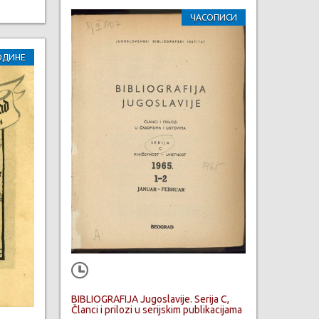
ЧАСОПИСИ
ОДИНЕ
BIBLIOGRAFIJA Jugoslavije. Serija C,
Članci i prilozi u serijskim publikacijama