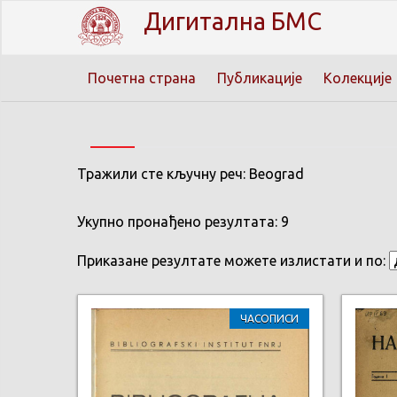
Дигитална БМС
Почетна страна
Публикације
Колекције
Тражили сте кључну реч: Beograd
Укупно пронађено резултата: 9
Приказане резултате можете излистати и по:
ЧАСОПИСИ