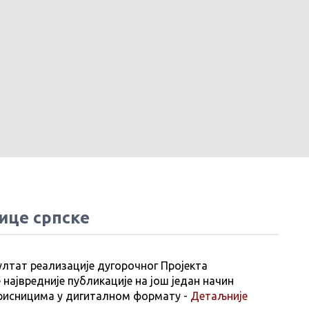
ице српске
ултат реализације дугорочног Пројекта
 највредније публикације на још један начин
рисницима у дигиталном формату -
Детаљније