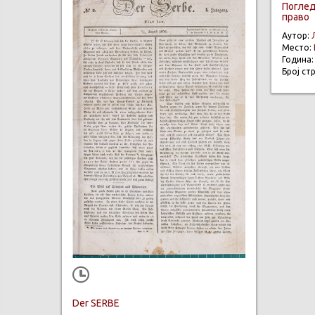
Поглед
право
Аутор:
Место:
Година
Број ст
Der SERBE