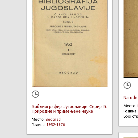
Narodno
Место:
Библиографија Југославије. Серија Б:
Природне и примењене науке
Година
Број ст
Место:
Beograd
Година:
1952-1976