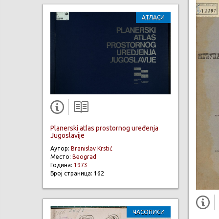
АТЛАСИ
Planerski atlas prostornog uređenja
Jugoslavije
Аутор:
Branislav Krstić
Место:
Beograd
Година:
1973
Број страница: 162
ЧАСОПИСИ