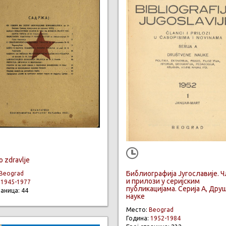
 zdravlje
Библиографија Југославије. 
Beograd
и прилози у серијским
:
1945-1977
публикацијама. Серија А, Др
раница: 44
науке
Место:
Beograd
Година:
1952-1984