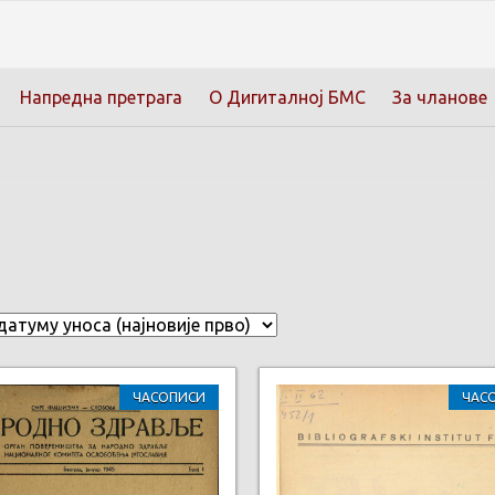
Напредна претрага
О Дигиталној БМС
За чланове
ЧАСОПИСИ
ЧАС