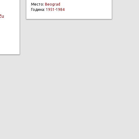
Место:
Beograd
Година:
1951-1984
 Zu