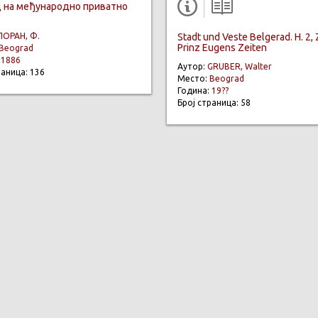
 на међународно приватно
ЛОРАН, Ф.
Stadt und Veste Belgerad. H. 2,
Prinz Eugens Zeiten
Beograd
:
1886
Аутор:
GRUBER, Walter
раница: 136
Место:
Beograd
Година:
19??
Број страница: 58