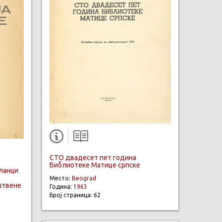
СТО двадесет пет година
Библиотеке Матице српске
Чланци
Место:
Beograd
уштвене
Година:
1963
Број страница: 62