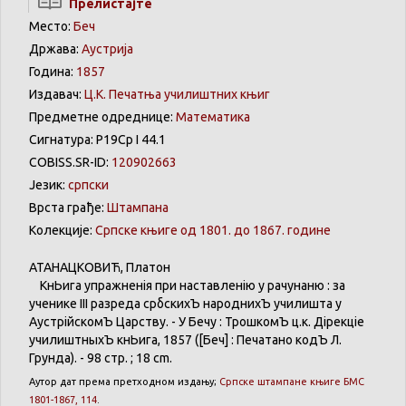
Прелистајте
Место:
Беч
Држава:
Аустрија
Година:
1857
Издавач:
Ц.К. Печатња училиштних књиг
Предметне одреднице:
Математика
Сигнатура: Р19Ср I 44.1
COBISS.SR-ID:
120902663
Језик:
српски
Врста грађе:
Штампана
Колекције:
Српске књиге од 1801. до 1867. године
АТАНАЦКОВИЋ
,
Платон
КнЬига
упражненія
при
наставленію
у
рачунаню
:
за
ученике
III
разреда
србскихЪ
народнихЪ
училишта
у
АустрійскомЪ
Царству
. - У
Бечу
:
ТрошкомЪ
ц.к.
Дірекціе
училиштныхЪ
кнЬига
, 1857 ([Беч] :
Печатано
кодЪ
Л.
Грунда
). - 98 стр. ; 18 cm.
Аутор
дат
према
претходном
издању
;
Српске
штампане
књиге
БМС
1801-1867, 114
.