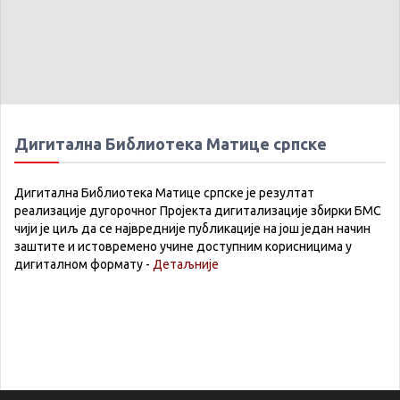
Дигитална Библиотека Матице српске
Дигитална Библиотека Матице српске је резултат
реализације дугорочног Пројекта дигитализације збирки БМС
чији је циљ да се највредније публикације на још један начин
заштите и истовремено учине доступним корисницима у
дигиталном формату -
Детаљније