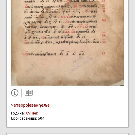
Четворојеванђеље
Година:
XVI век
Број страница: 504