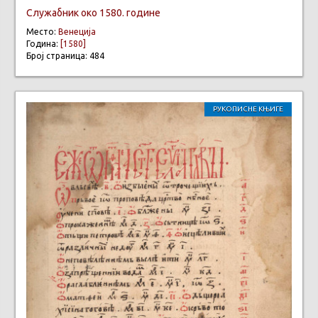
Служабник око 1580. године
Место:
Венеција
Година:
[1580]
Број страница: 484
РУКОПИСНЕ КЊИГЕ