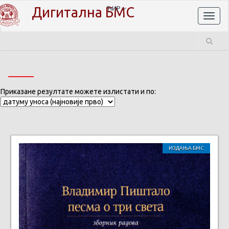
Дигитална БМС
ЋИР
Toggl
naviga
Приказане резултате можете излистати и по:
ИЗДАЊА БМС