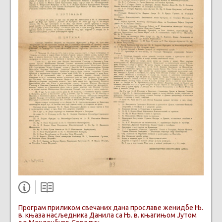
Програм приликом свечаних дана прославе женидбе Њ.
в. књаза насљедника Данила са Њ. в. књагињом Јутом