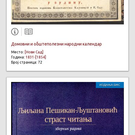
Домовни и обштеполезни народни календар
Место:
[Нови Сад]
Година:
1831-[1854]
Број страница: 72
ИЗДАЊА БМС