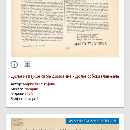
Доље издајице своје домовине - Доље србска Главњача
Аутор:
Марко Фил. Вујева
Место:
Росарио
Година:
1928
Број страница: 2
ДОКУМЕНТАЦИОНИ МАТЕРИЈАЛ