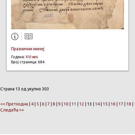
Празнични минеј
Година:
XVI век
Број страница: 684
Страна 13 од укупно 303
<< Претходна
|
4
|
5
|
6
|
7
|
8
|
9
|
10
|
11
|
12
| 13 |
14
|
15
|
16
|
17
|
18
|
Следећа >>