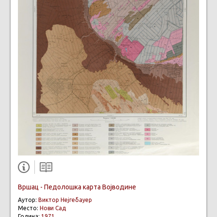
Вршац - Педолошка карта Војводине
Аутор:
Виктор Нејгебауер
Место:
Нови Сад
Година:
1971