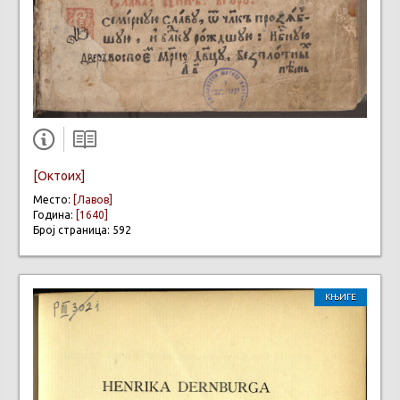
[Октоих]
Место:
[Лавов]
Година:
[1640]
Број страница: 592
КЊИГЕ