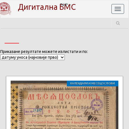
Дигитална БМС
ЋИР
Toggl
naviga
Приказане резултате можете излистати и по:
КАЛЕНДАРИ И МЕСЕЦОСЛОВИ