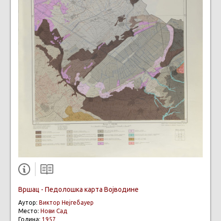
Вршац - Педолошка карта Војводине
Аутор:
Виктор Нејгебауер
Место:
Нови Сад
Година:
1957