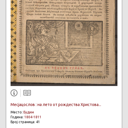
Мeсјацослов : на лето от рождества Христова...
Место:
Будим
Година:
1804-1811
Број страница: 41