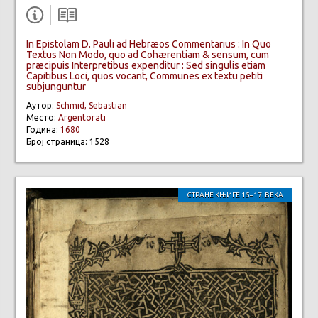
In Epistolam D. Pauli ad Hebræos Commentarius : In Quo
Textus Non Modo, quo ad Cohærentiam & sensum, cum
præcipuis Interpretibus expenditur : Sed singulis etiam
Capitibus Loci, quos vocant, Communes ex textu petiti
subjunguntur
Аутор:
Schmid, Sebastian
Место:
Argentorati
Година:
1680
Број страница: 1528
СТРАНЕ КЊИГЕ 15–17. ВЕКА