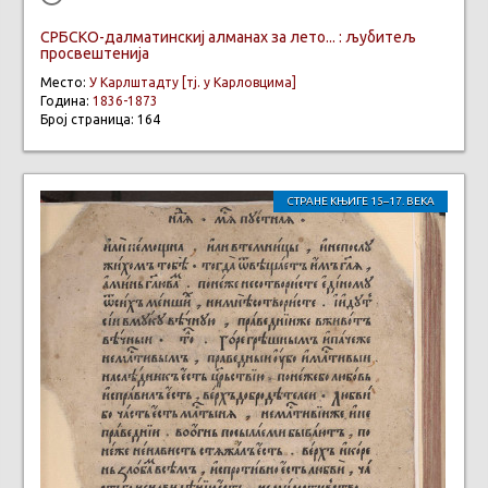
СРБСКО-далматинскиј алманах за лето... : љубитељ
просвештенија
Место:
У Карлштадту [тј. у Карловцима]
Година:
1836-1873
Број страница: 164
СТРАНЕ КЊИГЕ 15–17. ВЕКА