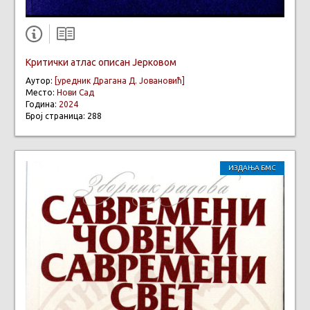
Критички атлас описан Јерковом
Аутор:
[уредник Драгана Д. Јовановић]
Место:
Нови Сад
Година:
2024
Број страница: 288
ИЗДАЊА БМС