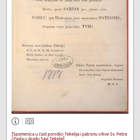
[Spomenica u čast porodici Tekelija i patronu crkve Sv. Petra
i Pavla u Aradu Savi Tekeliji]