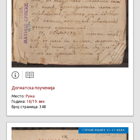
Догматска поученија
Место:
Рума
Година:
18/19. век
Број страница: 348
СТРАНЕ КЊИГЕ 15–17. ВЕКА