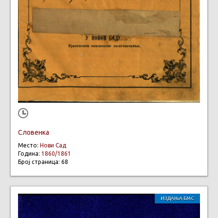
Словенка
Место:
Нови Сад
Година:
1860/1861
Број страница: 68
ИЗДАЊА БМС