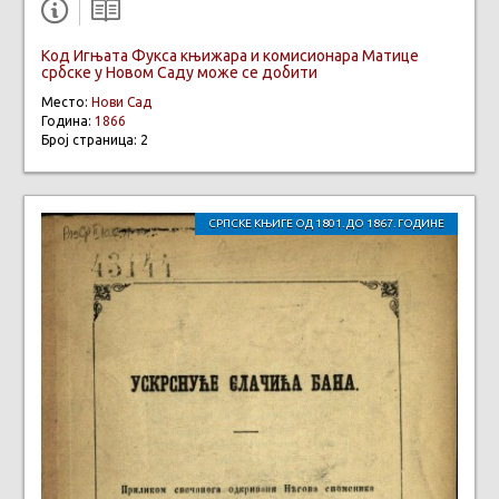
Код Игњата Фукса књижара и комисионара Матице
србске у Новом Саду може се добити
Место:
Нови Сад
Година:
1866
Број страница: 2
СРПСКЕ КЊИГЕ ОД 1801. ДО 1867. ГОДИНЕ