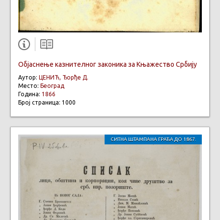
Објаснење казнителног законика за Књажество Србију
Аутор:
ЦЕНИЋ, Ђорђе Д.
Место:
Београд
Година:
1866
Број страница: 1000
СИТНА ШТАМПАНА ГРАЂА ДО 1867.