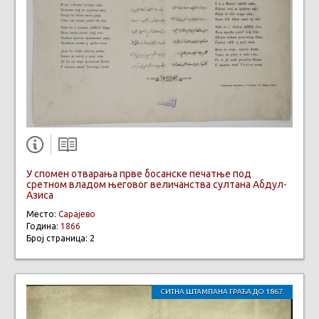
У спомен отварања прве босанске печатње под
сретном владом његовог величанства султана Абдул-
Азиса
Место:
Сарајево
Година:
1866
Број страница: 2
СИТНА ШТАМПАНА ГРАЂА ДО 1867.