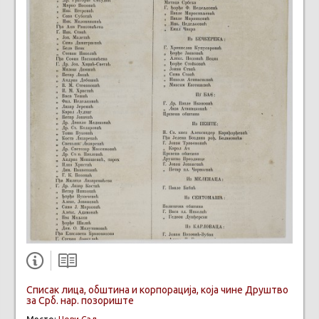
Списак лица, обштина и корпорација, коja чине Друштво
за Срб. нар. позориште