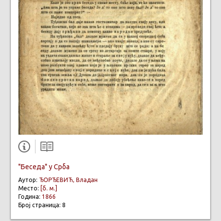
"Беседа" у Срба
Аутор:
ЂОРЂЕВИЋ, Владан
Место:
[б. м.]
Година:
1866
Број страница: 8