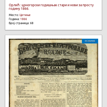
Орлић : црногорски годишњак стари и нови за просту
годину 1866.
Место:
Цетиње
Година:
1866
Број страница: 68
НОВИНЕ