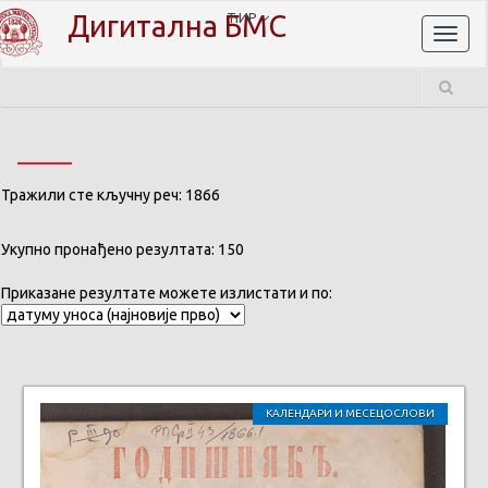
Дигитална БМС
ЋИР
Toggl
naviga
Тражили сте кључну реч: 1866
Укупно пронађено резултата: 150
Приказане резултате можете излистати и по:
КАЛЕНДАРИ И МЕСЕЦОСЛОВИ