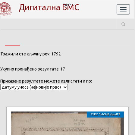
Дигитална БМС
ЋИР
Toggl
naviga
Тражили сте кључну реч: 1792
Укупно пронађено резултата: 17
Приказане резултате можете излистати и по:
РУКОПИСНЕ КЊИГЕ