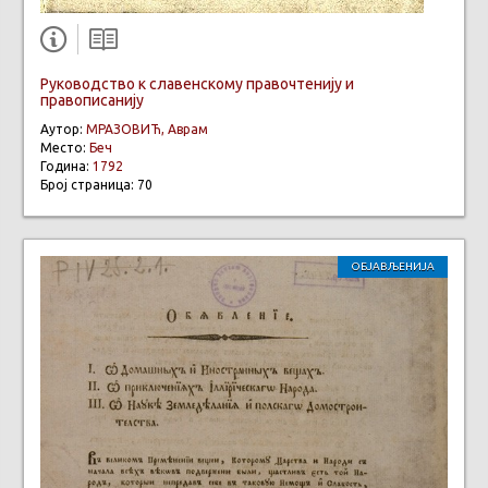
Руководство к славенскому правочтенију и
правописанију
Аутор:
МРАЗОВИЋ, Аврам
Место:
Беч
Година:
1792
Број страница: 70
ОБЈАВЉЕНИЈА