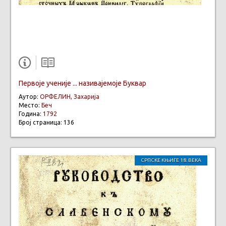
Первоје ученије ... називајемоје Буквар
Аутор:
ОРФЕЛИН, Захарија
Место:
Беч
Година:
1792
Број страница: 136
СРПСКЕ КЊИГЕ 18. ВЕКА