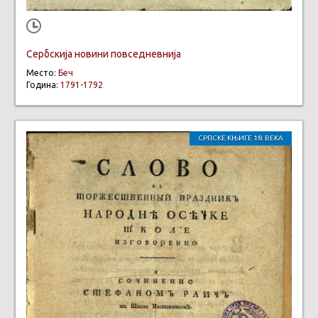
Сербскија новини повседневнија
Место:
Беч
Година:
1791-1792
СРПСКЕ КЊИГЕ 18. ВЕКА