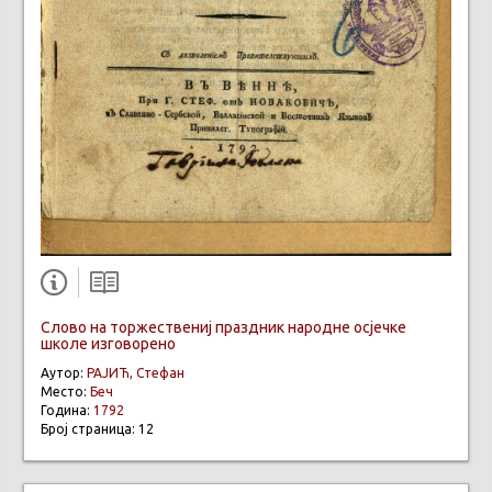
Слово на торжествениј праздник народне осјечке
школе изговорено
Аутор:
РАЈИЋ, Стефан
Место:
Беч
Година:
1792
Број страница: 12