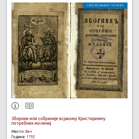
СРПСКЕ КЊИГЕ 18. ВЕКА
Зборник или собраније всјакому Христијанину
потребних молениј
Место:
Беч
Година:
1792