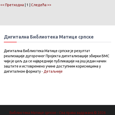
<< Претходна
| 1 |
Следећа >>
Дигитална Библиотека Матице српске
Дигитална Библиотека Матице српске је резултат
реализације дугорочног Пројекта дигитализације збирки БМС
чији је циљ да се највредније публикације на још један начин
заштите и истовремено учине доступним корисницима у
дигиталном формату -
Детаљније
Библиотека Матице српске - Сва права задржана.© 2026