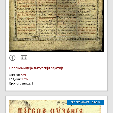
Проскомидија литургији свјатија
Место:
Беч
Година:
1792
Број страница: 8
СРПСКЕ КЊИГЕ 18. ВЕКА