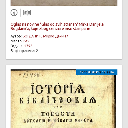
Oglas na novine "Glas od svih stranah" Mirka Danijela
Bogdanića, koje zbog cenzure nisu štampane
Аутор:
БОГДАНИЋ, Мирко Данијел
Место:
Беч
Година:
1792
Број страница: 2
СРПСКЕ КЊИГЕ 18. ВЕКА