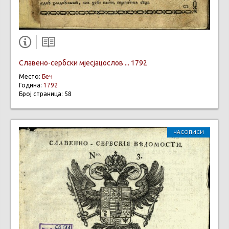
Славено-сербски мjесјацослов ... 1792
Место:
Беч
Година:
1792
Број страница: 58
ЧАСОПИСИ