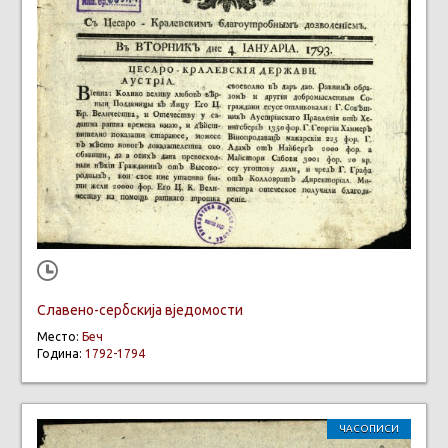
Славено-сербскија вједомости
Место:
Беч
Година:
1792-1794
ЧАСОПИСИ