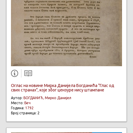
Оглас на новине Мирка Данијела Богданића "Глас од
свих странах", које због цензуре нису штампане
Аутор:
БОГДАНИЋ, Мирко Данијел
Место:
Беч
Година:
1792
Број страница: 2