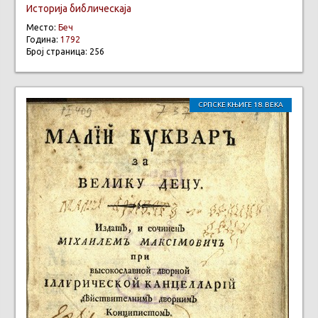
Историја библическаја
Место:
Беч
Година:
1792
Број страница: 256
СРПСКЕ КЊИГЕ 18. ВЕКА