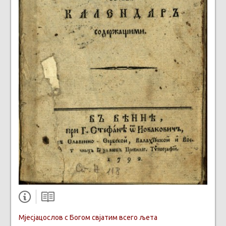
Мјесјацослов с Богом свјатим всего љета